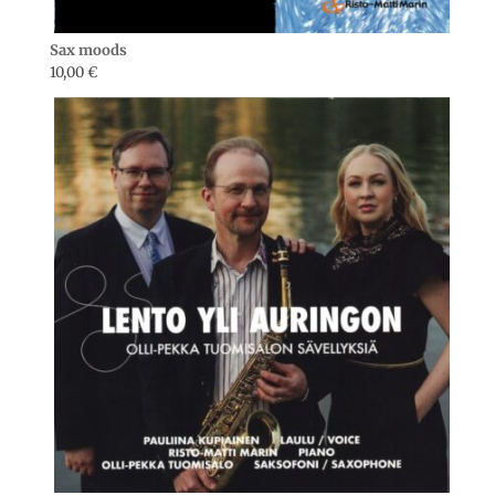
Sax moods
10,00
€