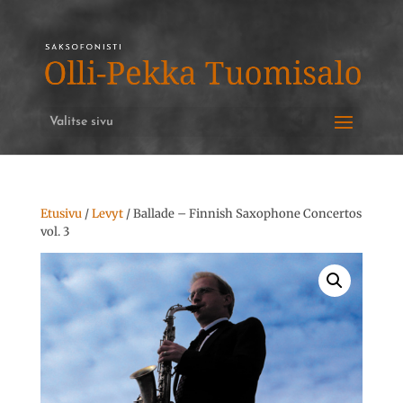
Valitse sivu
Etusivu
/
Levyt
/ Ballade – Finnish Saxophone Concertos
vol. 3