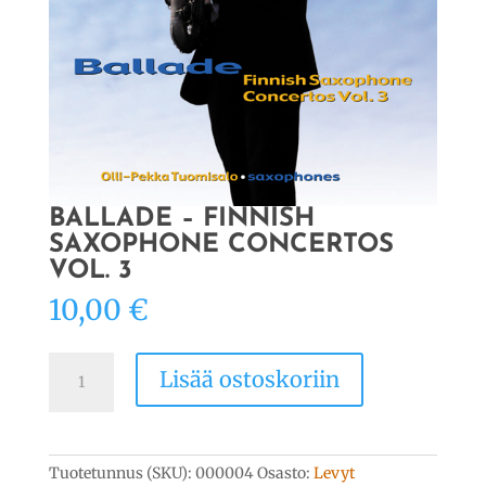
BALLADE – FINNISH
SAXOPHONE CONCERTOS
VOL. 3
10,00
€
Ballade
Lisää ostoskoriin
–
Finnish
Saxophone
Concertos
vol.
Tuotetunnus (SKU):
000004
Osasto:
Levyt