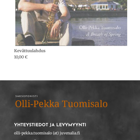
Kevättuulahdus
10,00
€
YHTEYSTIEDOT JA LEVYMYYNTI
olli-pekka.tuomisalo (at) juvenalia.fi