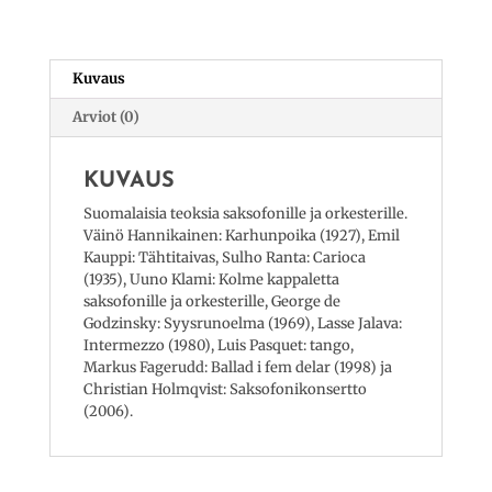
3
määrä
Kuvaus
Arviot (0)
KUVAUS
Suomalaisia teoksia saksofonille ja orkesterille.
Väinö Hannikainen: Karhunpoika (1927), Emil
Kauppi: Tähtitaivas, Sulho Ranta: Carioca
(1935), Uuno Klami: Kolme kappaletta
saksofonille ja orkesterille, George de
Godzinsky: Syysrunoelma (1969), Lasse Jalava:
Intermezzo (1980), Luis Pasquet: tango,
Markus Fagerudd: Ballad i fem delar (1998) ja
Christian Holmqvist: Saksofonikonsertto
(2006).