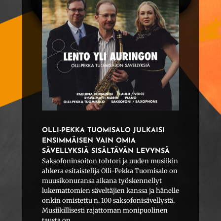
OLLI-PEKKA TUOMISALO JULKAISI
ENSIMMÄISEN VAIN OMIA
SÄVELLYKSIÄ SISÄLTÄVÄN LEVYNSÄ
Saksofoninsoiton tohtori ja uuden musiikin
ahkera esitaistelija Olli-Pekka Tuomisalo on
muusikonuransa aikana työskennellyt
lukemattomien säveltäjien kanssa ja hänelle
onkin omistettu n. 100 saksofonisävellystä.
Musiikillisesti rajattoman monipuolinen
tausta on...