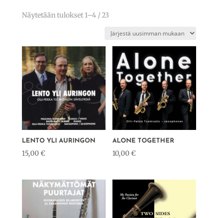
Sorted
Näytetään tulokset 1–4 / 23
by
latest
LENTO YLI AURINGON
ALONE TOGETHER
15,00
€
10,00
€