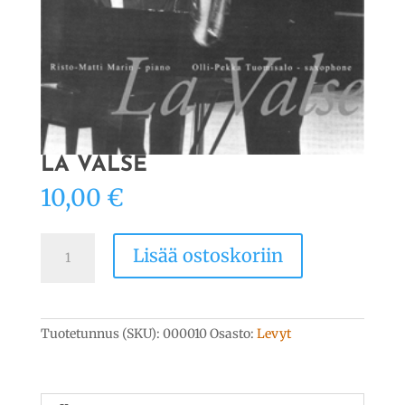
LA VALSE
10,00
€
La
Lisää ostoskoriin
Valse
määrä
Tuotetunnus (SKU):
000010
Osasto:
Levyt