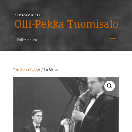
Valitse sivu
Etusivu
/
Levyt
/ La Valse