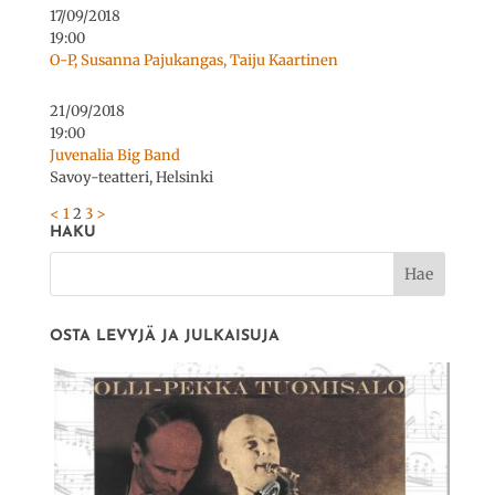
17/09/2018
19:00
O-P, Susanna Pajukangas, Taiju Kaartinen
21/09/2018
19:00
Juvenalia Big Band
Savoy-teatteri, Helsinki
<
1
2
3
>
HAKU
OSTA LEVYJÄ JA JULKAISUJA