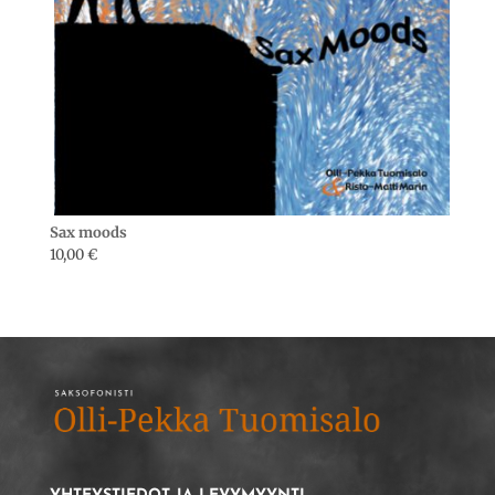
Sax moods
10,00
€