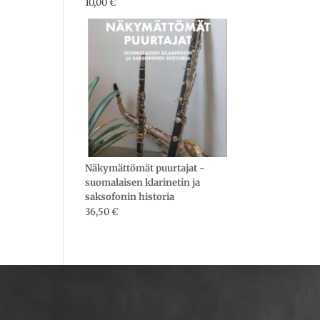
10,00
€
Näkymättömät puurtajat -
suomalaisen klarinetin ja
saksofonin historia
36,50
€