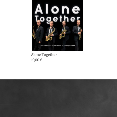
Alone Together
10,00
€