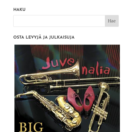
HAKU
OSTA LEVYJÄ JA JULKAISUJA