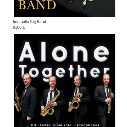
Juvenalia Big Band
10,00
€