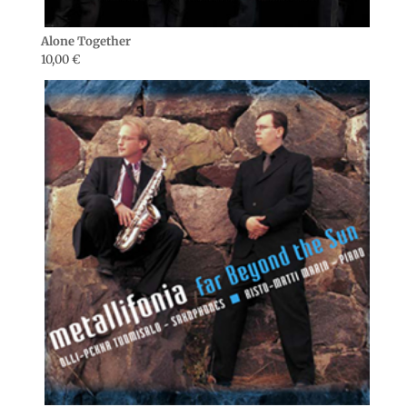
Alone Together
10,00
€