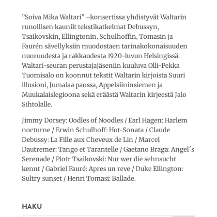
”Soiva Mika Waltari” –konsertissa yhdistyvät Waltarin
runollisen kauniit tekstikatkelmat Debussyn,
Tsaikovskin, Ellingtonin, Schulhoffin, Tomasin ja
Faurén sävellyksiin muodostaen tarinakokonaisuuden
nuoruudesta ja rakkaudesta 1920-luvun Helsingissä.
Waltari-seuran perustajajäseniin kuuluva Olli-Pekka
Tuomisalo on koonnut tekstit Waltarin kirjoista Suuri
illusioni, Jumalaa paossa, Appelsiininsiemen ja
Muukalaislegioona sekä eräästä Waltarin kirjeestä Jalo
Sihtolalle.
Jimmy Dorsey: Oodles of Noodles / Earl Hagen: Harlem
nocturne / Erwin Schulhoff: Hot-Sonata / Claude
Debussy: La Fille aux Cheveux de Lin / Marcel
Dautremer: Tango et Tarantelle / Gaetano Braga: Angel´s
Serenade / Piotr Tsaikovski: Nur wer die sehnsucht
kennt / Gabriel Fauré: Apres un reve / Duke Ellington:
Sultry sunset / Henri Tomasi: Ballade.
HAKU