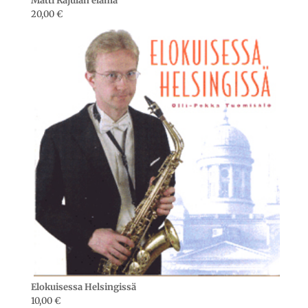
Matti Rajulan elämä
20,00
€
Elokuisessa Helsingissä
10,00
€