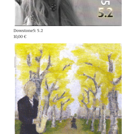
Dowstone5: 5.2
10,00
€