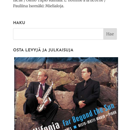
facile / Osmo Tapio Räihälä: L´homme á la licorne /
Pauliina Isomäki: Mielialoja.
HAKU
OSTA LEVYJÄ JA JULKAISUJA