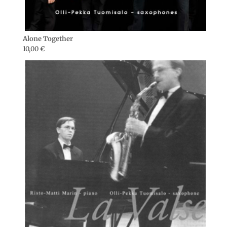
Alone Together
10,00
€