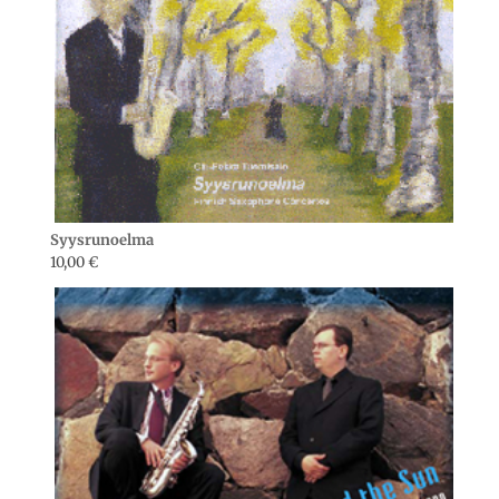
Syysrunoelma
10,00
€