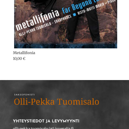
Metallifonia
10,00
€
YHTEYSTIEDOT JA LEVYMYYNTI
olli-pekka.tuomisalo (at) juvenalia.fi