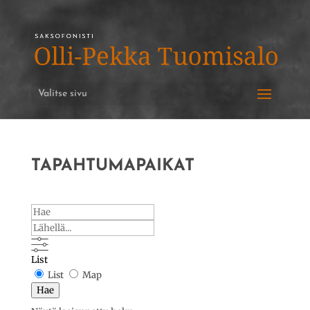
Valitse sivu
TAPAHTUMAPAIKAT
Hae
Lähellä...
List
Search
List
Map
Results
Hae
View