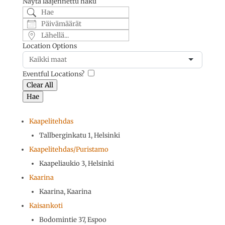
Näytä laajennettu haku
Type
Hae
Päivämäärät
Lähellä...
Location Options
Maa
Eventful Locations?
Clear All
Hae
Kaapelitehdas
Tallberginkatu 1, Helsinki
Kaapelitehdas/Puristamo
Kaapeliaukio 3, Helsinki
Kaarina
Kaarina, Kaarina
Kaisankoti
Bodomintie 37, Espoo