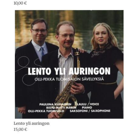
10,00
€
Lento yli auringon
15,00
€