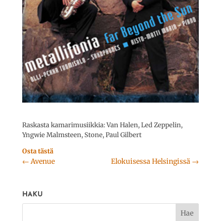
Raskasta kamarimusiikkia: Van Halen, Led Zeppelin,
Yngwie Malmsteen, Stone, Paul Gilbert
Osta tästä
←
Avenue
Elokuisessa Helsingissä
→
HAKU