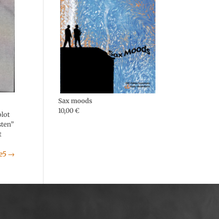
Sax moods
10,00
€
olot
sten”
t
e5
→