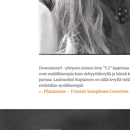
Downstone5 -yhtyeen toinen levy ”5.2” laajentaa
ovat maltillisempia kuin debyyttilevyllä ja häntä 
parissa. Laulusolisti Kupiainen on tällä levyllä v
entistäkin syvällisempiä.
←
Phantasme – Finnish Saxophone Concertos v