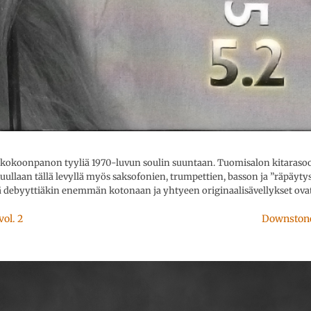
 kokoonpanon tyyliä 1970-luvun soulin suuntaan. Tuomisalon kitaraso
kuullaan tällä levyllä myös saksofonien, trumpettien, basson ja ”räpäyty
ielä debyyttiäkin enemmän kotonaan ja yhtyeen originaalisävellykset ova
ol. 2
Downston