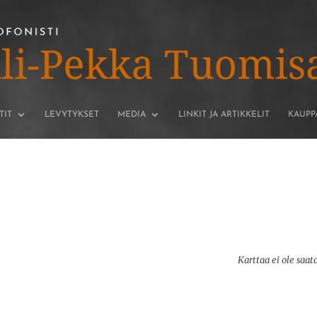
TIT
LEVYTYKSET
MEDIA
LINKIT JA ARTIKKELIT
KAUPP
Karttaa ei ole saat