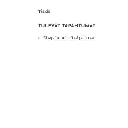
Tšekki
TULEVAT TAPAHTUMAT
Ei tapahtumia tässä paikassa