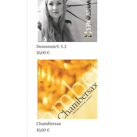
Dowstone5: 5.2
10,00
€
Chambersax
10,00
€