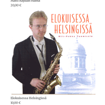
Matti Rajulan elämä
20,00
€
Elokuisessa Helsingissä
10,00
€