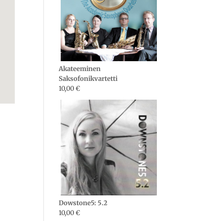
Akateeminen
Saksofonikvartetti
10,00
€
Dowstone5: 5.2
10,00
€