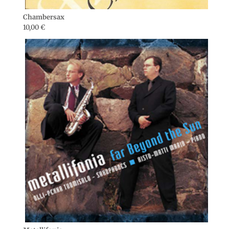
Chambersax
10,00
€