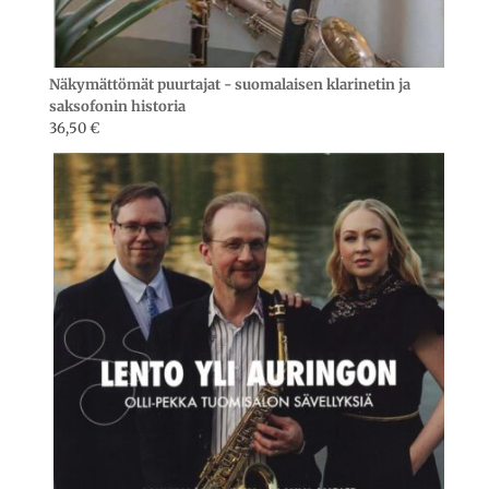
Näkymättömät puurtajat - suomalaisen klarinetin ja
saksofonin historia
36,50
€