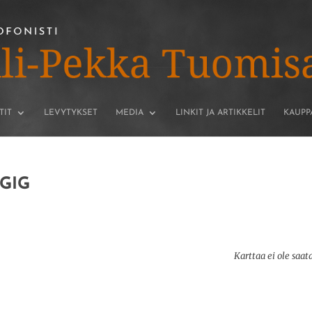
TIT
LEVYTYKSET
MEDIA
LINKIT JA ARTIKKELIT
KAUPP
GIG
Karttaa ei ole saat