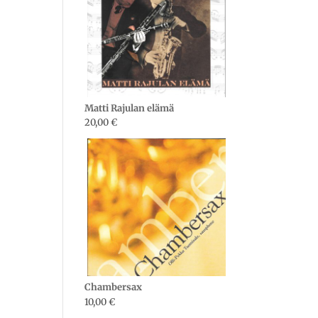
Matti Rajulan elämä
20,00
€
Chambersax
10,00
€