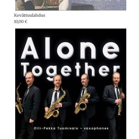
Kevättuulahdus
10,00
€