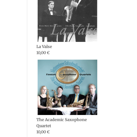
La Valse
10,00
€
The Academic Saxophone
Quartet
10,00
€