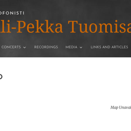
CONCERTS
RECORDINGS
MEDIA
LINKS AND ARTICLES
O
Map Unavai