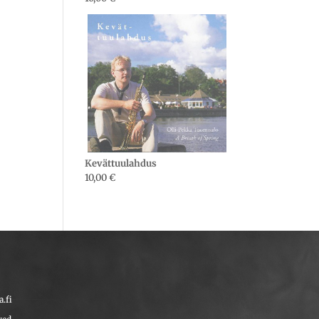
Kevättuulahdus
10,00
€
.fi